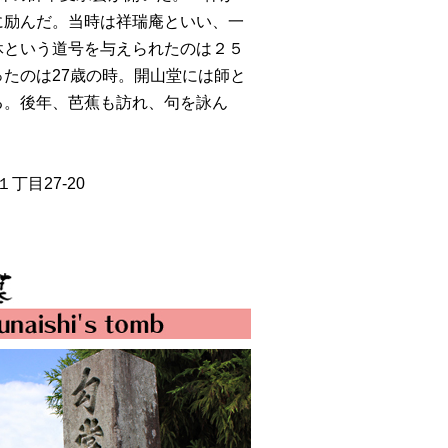
に励んだ。当時は祥瑞庵といい、一
休という道号を与えられたのは２５
たのは27歳の時。開山堂には師と
る。後年、芭蕉も訪れ、句を詠ん
丁目27-20