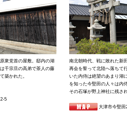
原衆党首の屋敷。邸内の湖
南北朝時代、戦に敗れた新
は千宗旦の高弟で茶人の藤
再会を誓って北陸へ落ちて
て築かれた。
いた内侍は絶望のあまり湖
を知った今堅田の人々は内
その石塚が野上神社に残さ
-5
大津市今堅田2