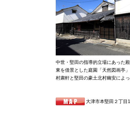
中世・堅田の指導的立場にあった殿
東を借景とした庭園「天然図画亭」
村粛軒と堅田の豪土北村幽安によっ
大津市本堅田２丁目12