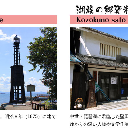
。明治８年（1875）に建て
中世・琵琶湖に君臨した堅
ゆかりの深い人物や文学作