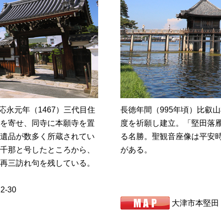
。応永元年（1467）三代目住
長徳年間（995年頃）比叡
を寄せ、同寺に本願寺を置
度を祈願し建立。「堅田落
遺品が数多く所蔵されてい
る名勝。聖観音座像は平安
千那と号したところから、
がある。
再三訪れ句を残している。
-30
大津市本堅田１