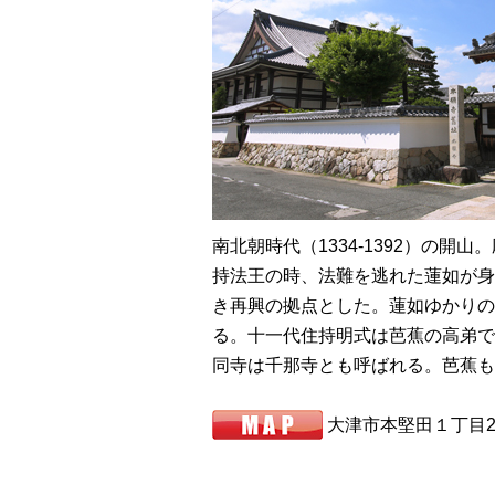
南北朝時代（1334-1392）の開山
持法王の時、法難を逃れた蓮如が身
き再興の拠点とした。蓮如ゆかりの
る。十一代住持明式は芭蕉の高弟で
同寺は千那寺とも呼ばれる。芭蕉も
大津市本堅田１丁目22