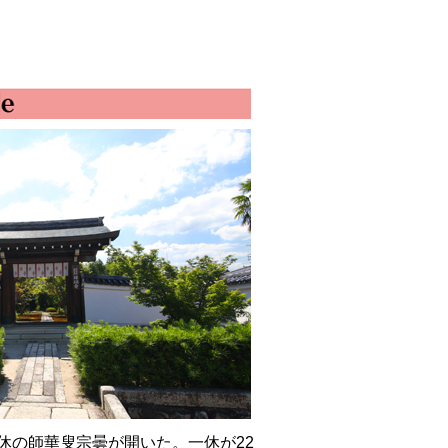
）一休の師華叟宗曇が開いた。一休が22