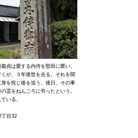
田義貞は愛する内侍を堅田に匿い、
行くが、３年後世を去る。それを聞
に身を投じ後を追う。後日、その事
侍の霊をねんごろに弔ったという。
れている。
丁目32