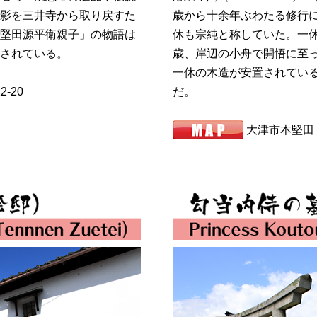
影を三井寺から取り戻すた
歳から十余年ぶわたる修行
堅田源平衛親子」の物語は
休も宗純と称していた。一
されている。
歳、岸辺の小舟で開悟に至っ
一休の木造が安置されてい
-20
だ。
大津市本堅田１