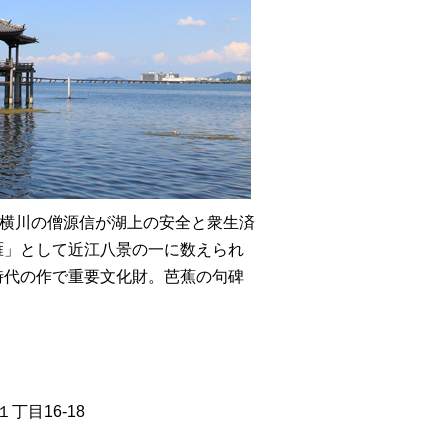
山横川の僧源信が湖上の安全と衆生済
雁」として近江八景の一に数えられ
時代の作で重要文化財。芭蕉の句碑
丁目16-18